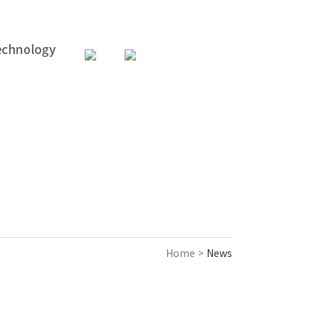
031-357-9925
support@acencorp.com
ENGLISH
Home >
News